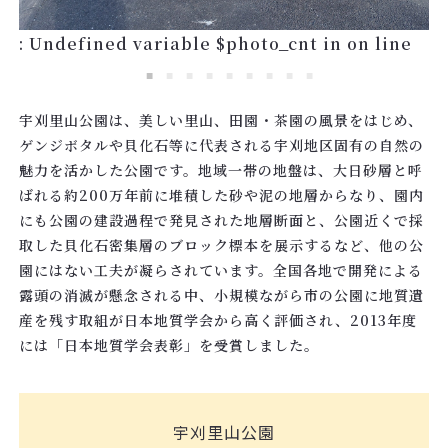
: Undefined variable $photo_cnt in
on line
宇刈里山公園は、美しい里山、田園・茶園の風景をはじめ、
ゲンジボタルや貝化石等に代表される宇刈地区固有の自然の
魅力を活かした公園です。地域一帯の地盤は、大日砂層と呼
ばれる約200万年前に堆積した砂や泥の地層からなり、園内
にも公園の建設過程で発見された地層断面と、公園近くで採
取した貝化石密集層のブロック標本を展示するなど、他の公
園にはない工夫が凝らされています。全国各地で開発による
露頭の消滅が懸念される中、小規模ながら市の公園に地質遺
産を残す取組が日本地質学会から高く評価され、2013年度
には「日本地質学会表彰」を受賞しました。
宇刈里山公園