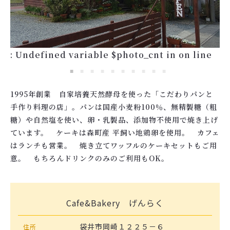
: Undefined variable $photo_cnt in
on line
1995年創業 自家培養天然酵母を使った「こだわりパンと
手作り料理の店」。パンは国産小麦粉100％、無精製糖（粗
糖）や自然塩を使い、卵・乳製品、添加物不使用で焼き上げ
ています。 ケーキは森町産 平飼い地鶏卵を使用。 カフェ
はランチも営業。 焼き立てワッフルのケーキセットもご用
意。 もちろんドリンクのみのご利用もOK。
Cafe&Bakery げんらく
袋井市岡崎１２２５－６
住所